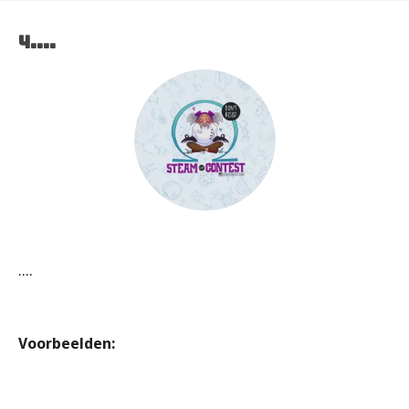
4....
....
Voorbeelden: